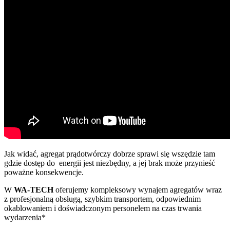
Jak widać, agregat prądotwórczy dobrze sprawi się wszędzie tam
gdzie dostęp do energii jest niezbędny, a jej brak może przynieść
poważne konsekwencje.
W
WA-TECH
oferujemy kompleksowy wynajem agregatów wraz
z profesjonalną obsługą, szybkim transportem, odpowiednim
okablowaniem i doświadczonym personelem na czas trwania
wydarzenia*