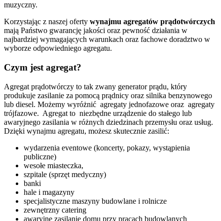
muzyczny.
Korzystając z naszej oferty
wynajmu agregatów prądotwórczych
mają Państwo gwarancję jakości oraz pewność działania w
najbardziej wymagających warunkach oraz fachowe doradztwo w
wyborze odpowiedniego agregatu.
Czym jest agregat?
Agregat prądotwórczy to tak zwany generator prądu, który
produkuje zasilanie za pomocą prądnicy oraz silnika benzynowego
lub diesel. Możemy wyróżnić agregaty jednofazowe oraz agregaty
trójfazowe. Agregat to niezbędne urządzenie do stałego lub
awaryjnego zasilania w różnych dziedzinach przemysłu oraz usług.
Dzięki wynajmu agregatu, możesz skutecznie zasilić:
wydarzenia eventowe (koncerty, pokazy, wystąpienia
publiczne)
wesołe miasteczka,
szpitale (sprzęt medyczny)
banki
hale i magazyny
specjalistyczne maszyny budowlane i rolnicze
zewnętrzny catering
awaryjne zasilanie domu przy pracach budowlanych