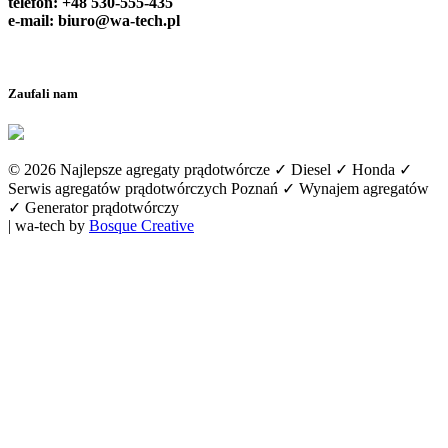
telefon: +48 530-555-435
e-mail:
biuro@wa-tech.pl
Zaufali nam
© 2026 Najlepsze agregaty prądotwórcze ✓ Diesel ✓ Honda ✓
Serwis agregatów prądotwórczych Poznań ✓ Wynajem agregatów
✓ Generator prądotwórczy
| wa-tech by
Bosque Creative