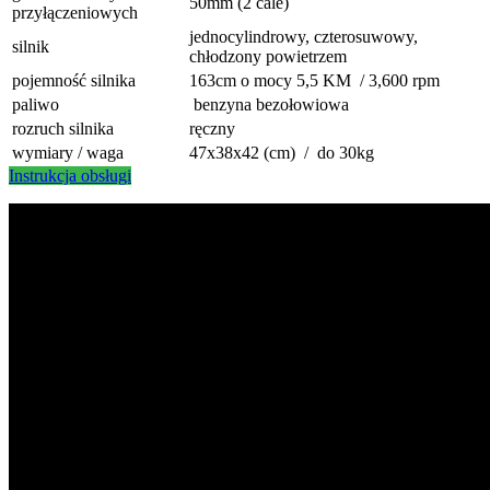
50mm (2 cale)
przyłączeniowych
jednocylindrowy, czterosuwowy,
silnik
chłodzony powietrzem
pojemność silnika
163cm o mocy 5,5 KM / 3,600 rpm
paliwo
benzyna bezołowiowa
rozruch silnika
ręczny
wymiary / waga
47x38x42 (cm) / do 30kg
Instrukcja obsługi