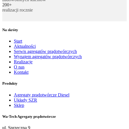
200+
realizacji rocznie
Na skróty
Start
Aktualności
Serwis agregatów prądotwórczych
Wynajem agregatów prądotwórczych
Realizacje
O nas
Kontakt
Produkty
Agregaty prądotwórcze Diesel
Układy SZR
Sklep
Wa-Tech Agregaty prądotwórcze
ul. Sprzeczna 9