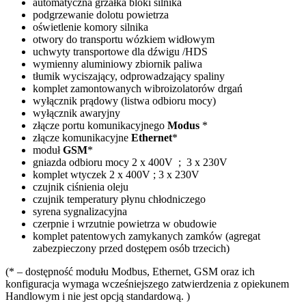
automatyczna grzałka bloki silnika
podgrzewanie dolotu powietrza
oświetlenie komory silnika
otwory do transportu wózkiem widłowym
uchwyty transportowe dla dźwigu /HDS
wymienny aluminiowy zbiornik paliwa
tłumik wyciszający, odprowadzający spaliny
komplet zamontowanych wibroizolatorów drgań
wyłącznik prądowy (listwa odbioru mocy)
wyłącznik awaryjny
złącze portu komunikacyjnego
Modus
*
złącze komunikacyjne
Ethernet
*
moduł
GSM
*
gniazda odbioru mocy 2 x 400V ; 3 x 230V
komplet wtyczek 2 x 400V ; 3 x 230V
czujnik ciśnienia oleju
czujnik temperatury płynu chłodniczego
syrena sygnalizacyjna
czerpnie i wrzutnie powietrza w obudowie
komplet patentowych zamykanych zamków (agregat
zabezpieczony przed dostępem osób trzecich)
(* – dostępność modułu Modbus, Ethernet, GSM oraz ich
konfiguracja wymaga wcześniejszego zatwierdzenia z opiekunem
Handlowym i nie jest opcją standardową. )