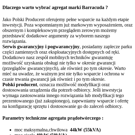
Dlaczego warto wybrać agregat marki Barracuda ?
Jako Polski Producent oferujemy pełne wsparcie na każdym etapie
inwestycji. Poza wspomnianym już markowym wyposażeniem, oraz
obszernym i kompleksowym przeglądem zerowym możemy
przedstawić dodatkowe argumenty za wyborem naszego
rozwiązania.
Serwis gwarancyjny i pogwarancyjny
, posiadamy zaplecze parku
części zamiennych oraz eksploatacyjnych dostępnych od ręki.
Dodatkowo nasz zespół mobilnych techników gwarantuję
możliwość uzyskania obsługi nie tylko w okresie gwarancji
(przeglądów gwarancyjnych), ale również po tym okresie. Warto
mieć na uwadze, że ważnym jest nie tylko wsparcie i ochrona w
czasie trwania gwarancji jak również i po tym okresie.
Polski producent
, oznacza możliwość modyfikacji oraz
dostosowania urządzenia dla potrzeb odbiorcy. Jeśli inwestycja
wymaga zastosowania innego rozwiązania lub modyfikacji tego
prezentowanego (już zakupionego), zapewniamy wsparcie i ofertę
na konfigurację sprzętu i dostosowanie go do zaleceń odbiorcy.
Parametry techniczne agregatu prądotwórczego :
moc maksymalna,chwilowa
44kW (55kVA)