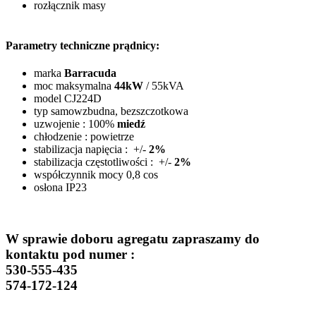
rozłącznik masy
Parametry techniczne prądnicy:
marka
Barracuda
moc maksymalna
44kW
/ 55kVA
model CJ224D
typ samowzbudna, bezszczotkowa
uzwojenie : 100%
miedź
chłodzenie : powietrze
stabilizacja napięcia : +/-
2%
stabilizacja częstotliwości : +/-
2%
współczynnik mocy 0,8 cos
osłona IP23
W sprawie doboru agregatu zapraszamy do
kontaktu pod numer :
530-555-435
574-172-124