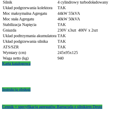
Silnik
4 cylindrowy turbodoładowany
Układ podgrzewania kolektora
TAK
Moc maksymalna Agregatu
44kW 55kVA
Moc stała Agregatu
40kW 50kVA
Stabilizacja Napięcia
TAK
Gniazda
230V x3szt 400V x 2szt
Uklad podtrzymania akumulatora
TAK
Układ podgrzewania silnika
TAK
ATS/SZR
TAK
Wymiary (cm)
245x95x125
Waga netto (kg)
940
Karta katalogowa
Instrukcja obsługi
Cennik + specyfikacja agregatów Barracuda z silnikiem Deutz