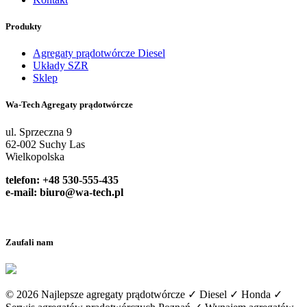
Produkty
Agregaty prądotwórcze Diesel
Układy SZR
Sklep
Wa-Tech Agregaty prądotwórcze
ul. Sprzeczna 9
62-002 Suchy Las
Wielkopolska
telefon: +48 530-555-435
e-mail:
biuro@wa-tech.pl
Zaufali nam
© 2026 Najlepsze agregaty prądotwórcze ✓ Diesel ✓ Honda ✓