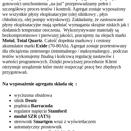
gotowości uruchomienia „na już” przeprowadzamy pełen i
szczegółowy proces testów i kontroli. Agregat zostaje wyposażony
we wszystkie płyny eksploatacyjne (olej silnikowy , płyn
chłodniczy, olej pompy wtryskowej). Zakładamy, że zastosowane
płyny eksploatacyjne mają spełniać wymagania skrajnie niskich jak i
dodatnich temperatur otoczenia. Wykorzystywane materiały są
bezkompromisowe i pierwszej jakości, pracujemy na olejach marki
Motul
,
Total Quartz
. Całość dopełnia markowy i ceniony
akumulator marki
Exide
(70-80Ah). Agregat zostaje przetestowany
dla obciążenia zmiennego (minimalnego / maksymalnego) , podczas
testów wykonujemy finalną i końcową regulację nastawów i
wartości programowych. Dzięki powyższej procedurze Klient
otrzymuje urządzenie które może rozpocząć pracę bez zbędnych
przygotowań.
Na wyposażenie agregatu składa się :
wyciszona obudowa
silnik
Deutz
prądnica
Barracuda
regulator napięcia
Stamford
moduł SZR (ATS)
sterownik
Smartgen
wraz z wyświetlaczem
automatyczny prostownik