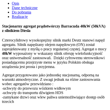
Opis
Dane techniczne
Do pobrania
Realizacje
Stacjonarny a
gregat prądotwórczy Barracuda 40kW (50kVA)
z silnikiem Diesla
Czterocylidrowy wysokoprężny silnik marki Deutz stanowi napęd
agregatu. Silnik napędzany olejem napędowym (ON) został
zaprojektowany z myślą o pracy regularnej częstej. Agregat o mocy
40kW
wyposażony w wskazany silnik oferuję wielofunkcyjność
oraz uniwersalność zastosowań. Dzięki cyfrowemu sterownikowi
posiadającemu przejrzyste menu w języku Polskim obsługa
urządzenia jest prosta i przyjemna.
Agregat przygotowano jako jednostkę stacjonarną, odporną na
warunki atmosferyczne. Z uwagi jednak na różne zastosowania
wobec agregatów przewidziano :
-uchwyty do przewozu wózkiem widłowym
-uchwyty do transportu dźwigiem HDS
-zamykane drzwi oraz wlew paliwa uniemożliwiające dostęp osób
trzecich