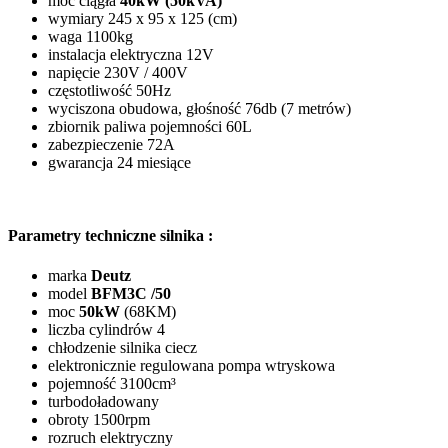
moc ciągła
40kW (50kVA)
wymiary 245 x 95 x 125 (cm)
waga 1100kg
instalacja elektryczna 12V
napięcie 230V / 400V
częstotliwość 50Hz
wyciszona obudowa, głośność 76db (7 metrów)
zbiornik paliwa pojemności 60L
zabezpieczenie 72A
gwarancja 24 miesiące
Parametry techniczne silnika :
marka
Deutz
model
BFM3C /50
moc
50kW
(68KM)
liczba cylindrów 4
chłodzenie silnika ciecz
elektronicznie regulowana pompa wtryskowa
pojemność 3100cm
³
turbodoładowany
obroty 1500rpm
rozruch elektryczny