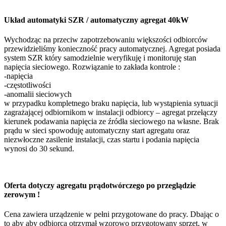
Układ automatyki SZR / automatyczny agregat 40kW
Wychodząc na przeciw zapotrzebowaniu większości odbiorców
przewidzieliśmy konieczność pracy automatycznej. Agregat posiada
system SZR który samodzielnie weryfikuję i monitoruję stan
napięcia sieciowego. Rozwiązanie to zakłada kontrole :
-napięcia
-częstotliwości
-anomalii sieciowych
w przypadku kompletnego braku napięcia, lub wystąpienia sytuacji
zagrażającej odbiornikom w instalacji odbiorcy – agregat przełączy
kierunek podawania napięcia ze źródła sieciowego na własne. Brak
prądu w sieci spowoduję automatyczny start agregatu oraz
niezwłoczne zasilenie instalacji, czas startu i podania napięcia
wynosi do 30 sekund.
Oferta dotyczy agregatu prądotwórczego po przeglądzie
zerowym !
Cena zawiera urządzenie w pełni przygotowane do pracy. Dbając o
to aby aby odbiorca otrzymał wzorowo przygotowany sprzęt, w