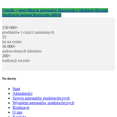
Cennik + specyfikacja agregatów Barracuda z silnikiem Ricardo
Realizacja agregat Barracuda 40kW
150 000+
produktów i części zamiennych
15
lat na rynku
16 000+
zadowolonych klientów
200+
realizacji rocznie
Na skróty
Start
Aktualności
Serwis agregatów prądotwórczych
Wynajem agregatów prądotwórczych
Realizacje
O nas
Kontakt