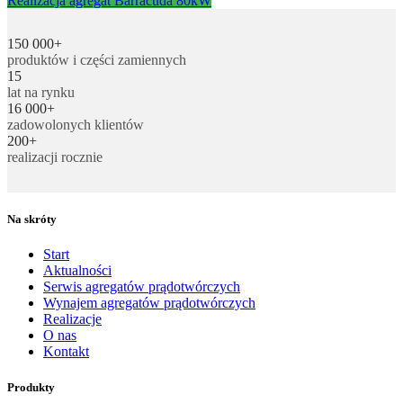
Realizacja agregat Barracuda 80kW
150 000+
produktów i części zamiennych
15
lat na rynku
16 000+
zadowolonych klientów
200+
realizacji rocznie
Na skróty
Start
Aktualności
Serwis agregatów prądotwórczych
Wynajem agregatów prądotwórczych
Realizacje
O nas
Kontakt
Produkty