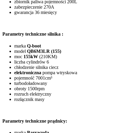
zbiornik paliwa pojemności 200L
zabezpieczenie 270A
gwarancja 36 miesięcy
Parametry techniczne silnika :
marka
Q-boot
model
QB6M3LR (155)
moc
155kW
(210KM)
liczba cylindrów 6
chłodzenie silnika ciecz
elektroniczna
pompa wtryskowa
pojemność 7001cm
³
turbodoładowany
obroty 1500rpm
rozruch elektryczny
rozłącznik masy
Parametry techniczne prądnicy:
marka
Barracuda