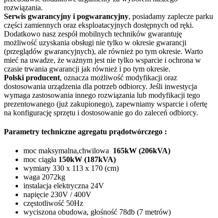
rozwiązania.
Serwis gwarancyjny i pogwarancyjny
, posiadamy zaplecze parku
części zamiennych oraz eksploatacyjnych dostępnych od ręki.
Dodatkowo nasz zespół mobilnych techników gwarantuję
możliwość uzyskania obsługi nie tylko w okresie gwarancji
(przeglądów gwarancyjnych), ale również po tym okresie. Warto
mieć na uwadze, że ważnym jest nie tylko wsparcie i ochrona w
czasie trwania gwarancji jak również i po tym okresie.
Polski producent
, oznacza możliwość modyfikacji oraz
dostosowania urządzenia dla potrzeb odbiorcy. Jeśli inwestycja
wymaga zastosowania innego rozwiązania lub modyfikacji tego
prezentowanego (już zakupionego), zapewniamy wsparcie i ofertę
na konfigurację sprzętu i dostosowanie go do zaleceń odbiorcy.
Parametry techniczne agregatu prądotwórczego :
moc maksymalna,chwilowa
165kW (206kVA)
moc ciągła
150kW (187kVA)
wymiary 330 x 113 x 170 (cm)
waga 2072kg
instalacja elektryczna 24V
napięcie 230V / 400V
częstotliwość 50Hz
wyciszona obudowa, głośność 78db (7 metrów)