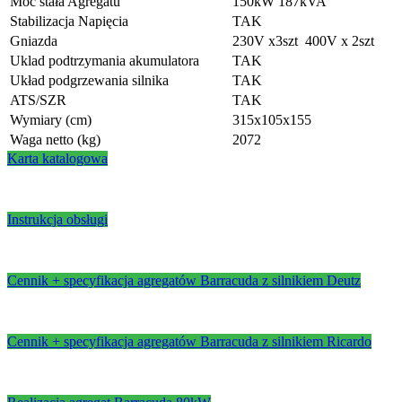
Moc stała Agregatu
150kW 187kVA
Stabilizacja Napięcia
TAK
Gniazda
230V x3szt 400V x 2szt
Uklad podtrzymania akumulatora
TAK
Układ podgrzewania silnika
TAK
ATS/SZR
TAK
Wymiary (cm)
315x105x155
Waga netto (kg)
2072
Karta katalogowa
Instrukcja obsługi
Cennik + specyfikacja agregatów Barracuda z silnikiem Deutz
Cennik + specyfikacja agregatów Barracuda z silnikiem Ricardo