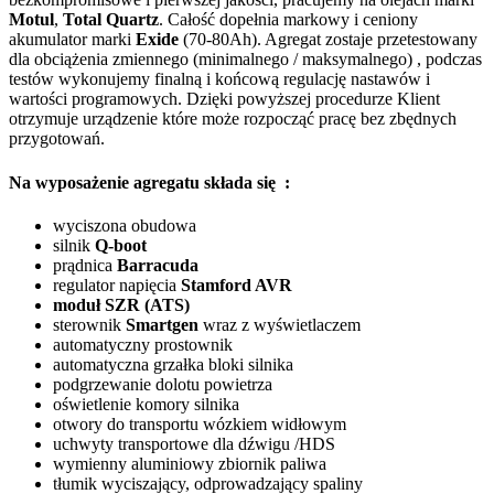
Motul
,
Total Quartz
. Całość dopełnia markowy i ceniony
akumulator marki
Exide
(70-80Ah). Agregat zostaje przetestowany
dla obciążenia zmiennego (minimalnego / maksymalnego) , podczas
testów wykonujemy finalną i końcową regulację nastawów i
wartości programowych. Dzięki powyższej procedurze Klient
otrzymuje urządzenie które może rozpocząć pracę bez zbędnych
przygotowań.
Na wyposażenie agregatu składa się :
wyciszona obudowa
silnik
Q-boot
prądnica
Barracuda
regulator napięcia
Stamford AVR
moduł SZR (ATS)
sterownik
Smartgen
wraz z wyświetlaczem
automatyczny prostownik
automatyczna grzałka bloki silnika
podgrzewanie dolotu powietrza
oświetlenie komory silnika
otwory do transportu wózkiem widłowym
uchwyty transportowe dla dźwigu /HDS
wymienny aluminiowy zbiornik paliwa
tłumik wyciszający, odprowadzający spaliny