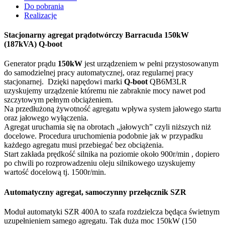
Do pobrania
Realizacje
Stacjonarny agregat prądotwórczy Barracuda 150kW
(187kVA) Q-boot
Generator prądu
150kW
jest urządzeniem w pełni przystosowanym
do samodzielnej pracy automatycznej, oraz regularnej pracy
stacjonarnej. Dzięki napędowi marki
Q-boot
QB6M3LR
uzyskujemy urządzenie któremu nie zabraknie mocy nawet pod
szczytowym pełnym obciążeniem.
Na przedłużoną żywotność agregatu wpływa system jałowego startu
oraz jałowego wyłączenia.
Agregat uruchamia się na obrotach „jałowych” czyli niższych niż
docelowe. Procedura uruchomienia podobnie jak w przypadku
każdego agregatu musi przebiegać bez obciążenia.
Start zakłada prędkość silnika na poziomie około 900r/min , dopiero
po chwili po rozprowadzeniu oleju silnikowego uzyskujemy
wartość docelową tj. 1500r/min.
Automatyczny agregat, samoczynny przełącznik SZR
Moduł automatyki SZR 400A to szafa rozdzielcza będąca świetnym
uzupełnieniem samego agregatu. Tak duża moc 150kW (150