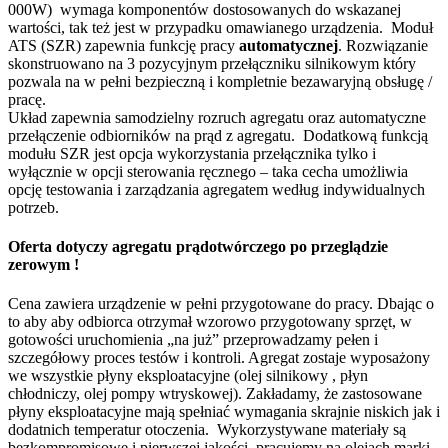
000W) wymaga komponentów dostosowanych do wskazanej
wartości, tak też jest w przypadku omawianego urządzenia. Moduł
ATS (SZR) zapewnia funkcję pracy
automatycznej
. Rozwiązanie
skonstruowano na 3 pozycyjnym przełączniku silnikowym który
pozwala na w pełni bezpieczną i kompletnie bezawaryjną obsługę /
pracę.
Układ zapewnia samodzielny rozruch agregatu oraz automatyczne
przełączenie odbiorników na prąd z agregatu. Dodatkową funkcją
modułu SZR jest opcja wykorzystania przełącznika tylko i
wyłącznie w opcji sterowania ręcznego – taka cecha umożliwia
opcję testowania i zarządzania agregatem według indywidualnych
potrzeb.
Oferta dotyczy agregatu prądotwórczego po przeglądzie
zerowym !
Cena zawiera urządzenie w pełni przygotowane do pracy. Dbając o
to aby aby odbiorca otrzymał wzorowo przygotowany sprzęt, w
gotowości uruchomienia „na już” przeprowadzamy pełen i
szczegółowy proces testów i kontroli. Agregat zostaje wyposażony
we wszystkie płyny eksploatacyjne (olej silnikowy , płyn
chłodniczy, olej pompy wtryskowej). Zakładamy, że zastosowane
płyny eksploatacyjne mają spełniać wymagania skrajnie niskich jak i
dodatnich temperatur otoczenia. Wykorzystywane materiały są
bezkompromisowe i pierwszej jakości, pracujemy na olejach marki