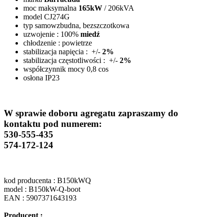
moc maksymalna
165kW
/ 206kVA
model CJ274G
typ samowzbudna, bezszczotkowa
uzwojenie : 100%
miedź
chłodzenie : powietrze
stabilizacja napięcia : +/-
2%
stabilizacja częstotliwości : +/-
2%
współczynnik mocy 0,8 cos
osłona IP23
W sprawie doboru agregatu zapraszamy do
kontaktu pod numerem:
530-555-435
574-172-124
kod producenta : B150kWQ
model : B150kW-Q-boot
EAN : 5907371643193
Producent :