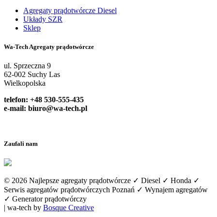
Agregaty prądotwórcze Diesel
Układy SZR
Sklep
Wa-Tech Agregaty prądotwórcze
ul. Sprzeczna 9
62-002 Suchy Las
Wielkopolska
telefon: +48 530-555-435
e-mail:
biuro@wa-tech.pl
Zaufali nam
© 2026 Najlepsze agregaty prądotwórcze ✓ Diesel ✓ Honda ✓
Serwis agregatów prądotwórczych Poznań ✓ Wynajem agregatów
✓ Generator prądotwórczy
| wa-tech by
Bosque Creative