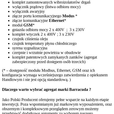
komplet zamontowanych wibroizolatorów drgań
wyłącznik prądowy (listwa odbioru mocy)
wyłącznik awaryjny
złącze portu komunikacyjnego
Modus
*
złącze komunikacyjne
Ethernet
*
moduł
GSM
*
gniazda odbioru mocy 2 x 400V ; 3 x 230V
komplet wtyczek 2 x 400V ; 3 x 230V
czujnik ciśnienia oleju
czujnik temperatury płynu chłodniczego
syrena sygnalizacyjna
czerpnie i wrzutnie powietrza w obudowie
komplet patentowych zamykanych zamków (agregat
zabezpieczony przed dostępem osób trzecich)
(* – dostępność modułu Modbus, Ethernet, GSM oraz ich
konfiguracja wymaga wcześniejszego zatwierdzenia z opiekunem
Handlowym i nie jest opcją standardową. )
Dlaczego warto wybrać agregat marki Barracuda ?
Jako Polski Producent oferujemy pełne wsparcie na każdym etapie
inwestycji. Poza wspomnianym już markowym wyposażeniem, oraz
obszernym i kompleksowym przeglądem zerowym możemy
przedstawić dodatkowe argumenty za wyborem naszego